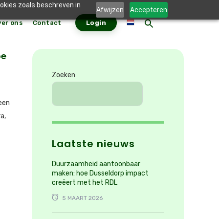
ookies zoals beschreven in
Afwijzen
Accepteren
ver ons
Contact
Login
ZOEKKNO
Zoek
naar:
oe
Zoeken
 een
a,
Laatste nieuws
Duurzaamheid aantoonbaar
maken: hoe Dusseldorp impact
creëert met het RDL
5 MAART 2026