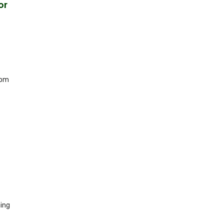
or
rom
ing