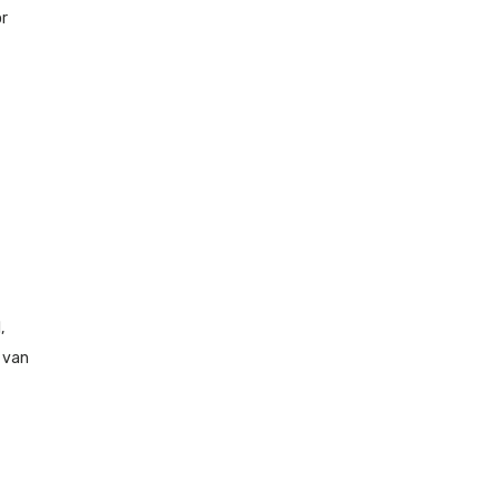
or
,
 van