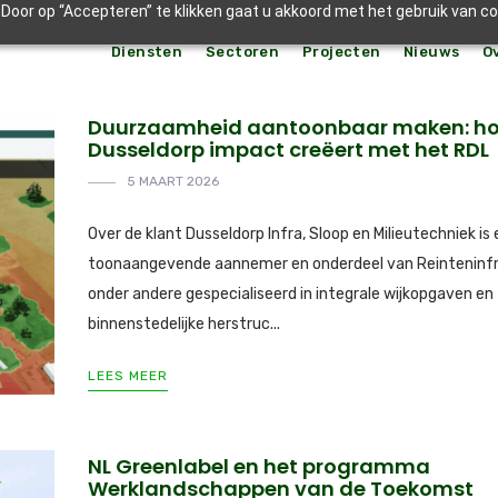
Door op “Accepteren” te klikken gaat u akkoord met het gebruik van c
Diensten
Sectoren
Projecten
Nieuws
O
Duurzaamheid aantoonbaar maken: h
Dusseldorp impact creëert met het RDL
5 MAART 2026
Over de klant Dusseldorp Infra, Sloop en Milieutechniek is
toonaangevende aannemer en onderdeel van Reinteninfr
onder andere gespecialiseerd in integrale wijkopgaven en
binnenstedelijke herstruc...
LEES MEER
NL Greenlabel en het programma
Werklandschappen van de Toekomst