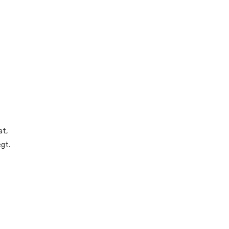
at,
gt.