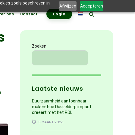
ookies zoals beschreven in
Afwijzen
Accepteren
ver ons
Contact
Login
ZOEKKNO
Zoek
naar:
s
Zoeken
Laatste nieuws
n
Duurzaamheid aantoonbaar
maken: hoe Dusseldorp impact
creëert met het RDL
5 MAART 2026