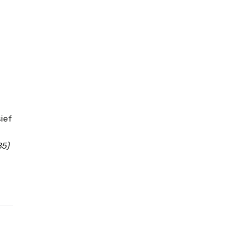
ief
B5)