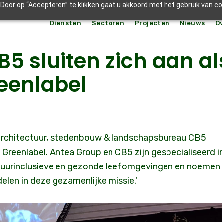
Door op “Accepteren” te klikken gaat u akkoord met het gebruik van c
Diensten
Sectoren
Projecten
Nieuws
O
5 sluiten zich aan al
eenlabel
 architectuur, stedenbouw & landschapsbureau CB5
L Greenlabel. Antea Group en CB5 zijn gespecialiseerd i
tuurinclusieve en gezonde leefomgevingen en noemen
elen in deze gezamenlijke missie.'