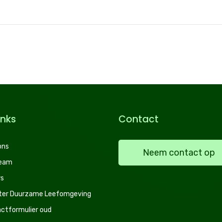
inks
Contact
ons
Neem contact op
team
s
ter Duurzame Leefomgeving
ctformulier oud