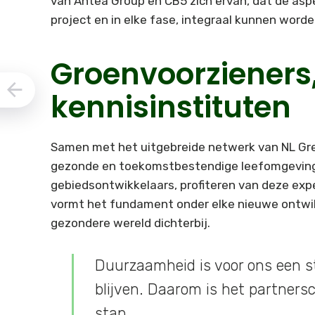
van Antea Group en CB5 zich ervan, dat de aspe
project en in elke fase, integraal kunnen wor
Groenvoorzieners
kennisinstituten
Samen met het uitgebreide netwerk van NL Gre
gezonde en toekomstbestendige leefomgeving
gebiedsontwikkelaars, profiteren van deze expe
vormt het fundament onder elke nieuwe ontwi
gezondere wereld dichterbij.
Duurzaamheid is voor ons een s
blijven. Daarom is het partners
stap.