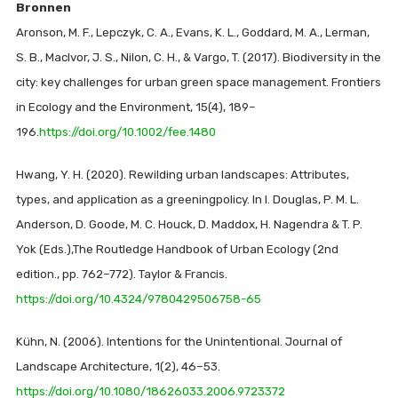
Bronnen
Aronson, M. F., Lepczyk, C. A., Evans, K. L., Goddard, M. A., Lerman,
S. B., MacIvor, J. S., Nilon, C. H., & Vargo, T. (2017). Biodiversity in the
city: key challenges for urban green space management. Frontiers
in Ecology and the Environment, 15(4), 189–
196.
https://doi.org/10.1002/fee.1480
Hwang, Y. H. (2020). Rewilding urban landscapes: Attributes,
types, and application as a greeningpolicy. In I. Douglas, P. M. L.
Anderson, D. Goode, M. C. Houck, D. Maddox, H. Nagendra & T. P.
Yok (Eds.),The Routledge Handbook of Urban Ecology (2nd
edition., pp. 762–772). Taylor & Francis.
https://doi.org/10.4324/9780429506758-65
Kühn, N. (2006). Intentions for the Unintentional. Journal of
Landscape Architecture, 1(2), 46–53.
https://doi.org/10.1080/18626033.2006.9723372