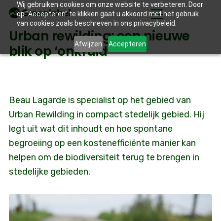
Wij gebruiken cookies om onze website te verbeteren. Door
op “Accepteren” te klikken gaat u akkoord met het gebruik
van cookies zoals beschreven in ons privacybeleid.
Urban rewilding: een nieuwe
Afwijzen
Accepteren
blik op ‘onkruid’
Beau Lagarde is specialist op het gebied van
Urban Rewilding in compact stedelijk gebied. Hij
legt uit wat dit inhoudt en hoe spontane
begroeiing op een kostenefficiënte manier kan
helpen om de biodiversiteit terug te brengen in
stedelijke gebieden.