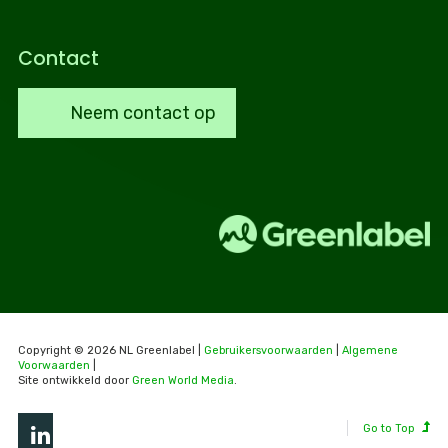
Contact
Neem contact op
Copyright © 2026 NL Greenlabel |
Gebruikersvoorwaarden
|
Algemene
Voorwaarden
|
Site ontwikkeld door
Green World Media
.
Go to Top