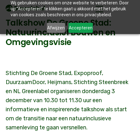
Wij gebruiken cookies om onze website te verbeteren. Door
op “Accepteren” te klikken gaat u akkoord met het gebruik
van cookies zoals beschreven in ons privacybeleid.
Talkshow De Groene Stad:
Afwijzen
Accepteren
Natuurinclusief Bouwen en
Omgevingsvisie
Stichting De Groene Stad, Expoproof,
DuurzaamDoor, Heijmans, Stichting Steenbreek
en NL Greenlabel organiseren donderdag 3
december van 10.30 tot 11.30 uur een
informatieve en inspirerende talkshow als start
om de transitie naar een natuurinclusieve
samenleving te gaan versnellen.