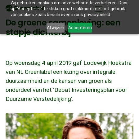
Wij gebruiken cookies om onze website te verbeteren. Door
op “Accepteren” te klikken gaat u akkoord met het gebruik
van cookies zoals beschreven in ons privacybeleid.
De groene samenleving: een
Afwijzen
Accepteren
stapje dichterbij
Op woensdag 4 april 2019 gaf Lodewijk Hoekstra
van NL Greenlabel een lezing over integrale
duurzaamheid en de kansen van groen als
onderdeel van het ‘Debat Investeringsplan voor
Duurzame Verstedelijking'.