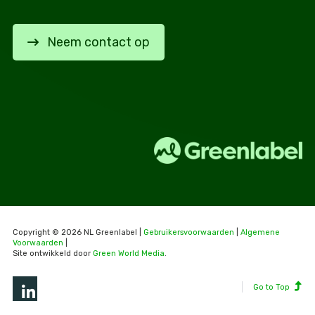
Neem contact op
Copyright © 2026 NL Greenlabel |
Gebruikersvoorwaarden
|
Algemene
Voorwaarden
|
Site ontwikkeld door
Green World Media
.
Go to Top