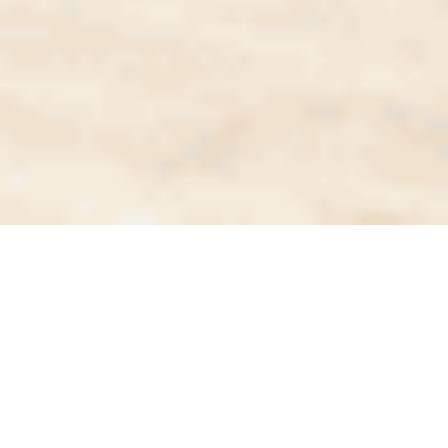
De groenste stand van
PROVADA is terug
Met inspirerende sprekers op het podium, live
podcasts die je kan meeluisteren en de