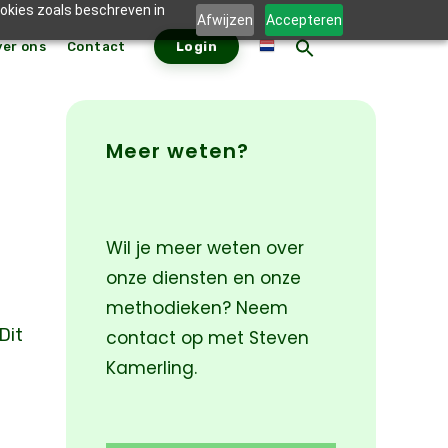
ookies zoals beschreven in
Afwijzen
Accepteren
ver ons
Contact
Login
ZOEKKNO
Zoek
naar:
Meer weten?
Wil je meer weten over
onze diensten en onze
methodieken? Neem
Dit
contact op met Steven
Kamerling.