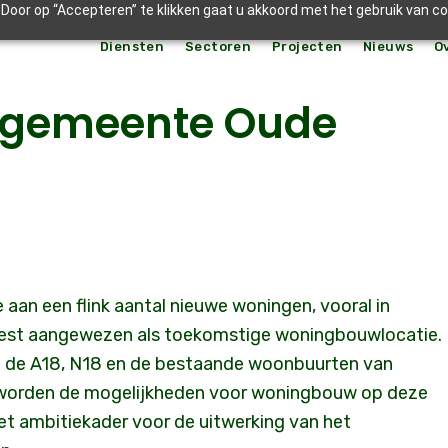
Door op “Accepteren” te klikken gaat u akkoord met het gebruik van c
Diensten
Sectoren
Projecten
Nieuws
O
, gemeente Oude
aan een flink aantal nieuwe woningen, vooral in
est aangewezen als toekomstige woningbouwlocatie. 
en de A18, N18 en de bestaande woonbuurten van
t worden de mogelijkheden voor woningbouw op deze
et ambitiekader voor de uitwerking van het