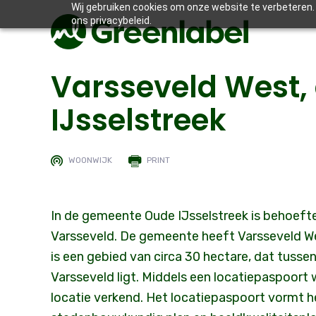
Wij gebruiken cookies om onze website te verbeteren. 
ons privacybeleid.
Varsseveld West
IJsselstreek
WOONWIJK
PRINT
In de gemeente Oude IJsselstreek is behoefte 
Varsseveld. De gemeente heeft Varsseveld W
is een gebied van circa 30 hectare, dat tuss
Varsseveld ligt. Middels een locatiepaspoor
locatie verkend. Het locatiepaspoort vormt h