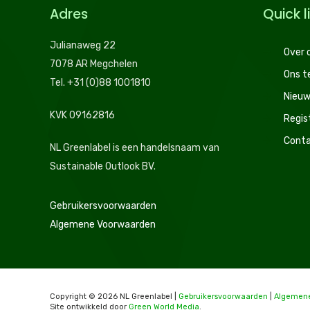
Adres
Quick l
Julianaweg 22
Over 
7078 AR Megchelen
Ons 
Tel. +31 (0)88 1001810
Nieuw
KVK 09162816
Regis
Conta
NL Greenlabel is een handelsnaam van
Sustainable Outlook BV.
Gebruikersvoorwaarden
Algemene Voorwaarden
Copyright © 2026 NL Greenlabel |
Gebruikersvoorwaarden
|
Algemen
Site ontwikkeld door
Green World Media
.