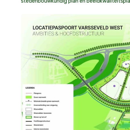
stedenbouwkundig plan en beeldkwaliteitspla