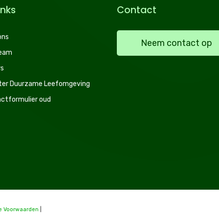
inks
Contact
ons
Neem contact op
team
s
ter Duurzame Leefomgeving
ctformulier oud
e Voorwaarden
|