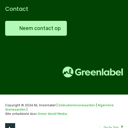
Contact
Neem contact op
Copyright © 2026 NL Greenlabel |
Gebruikersvoorwaarden
|
Algemene
Voorwaarden
|
Site ontwikkeld door
Green World Media
.
Go to Top