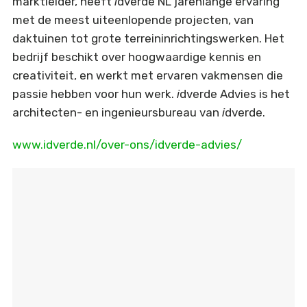
marktleider, heeft
i
dverde NL jarenlange ervaring
met de meest uiteenlopende projecten, van
daktuinen tot grote terreininrichtingswerken. Het
bedrijf beschikt over hoogwaardige kennis en
creativiteit, en werkt met ervaren vakmensen die
passie hebben voor hun werk.
i
dverde Advies is het
architecten- en ingenieursbureau van
i
dverde.
www.idverde.nl/over-ons/idverde-advies/