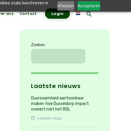
ookies zoals beschreven in
Afwijzen
Accepteren
ver ons
Contact
Login
ZOEKKNO
Zoek
naar:
Zoeken
Laatste nieuws
Duurzaamheid aantoonbaar
maken: hoe Dusseldorp impact
creëert met het RDL
5 MAART 2026