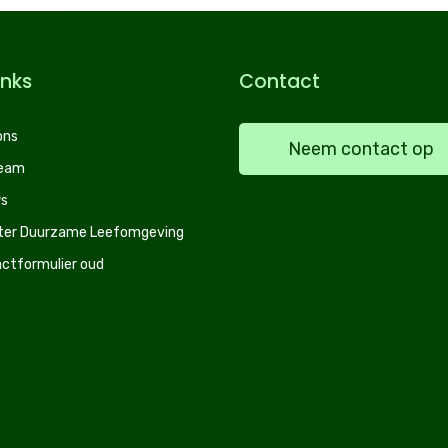
inks
Contact
ons
Neem contact op
team
s
ter Duurzame Leefomgeving
ctformulier oud