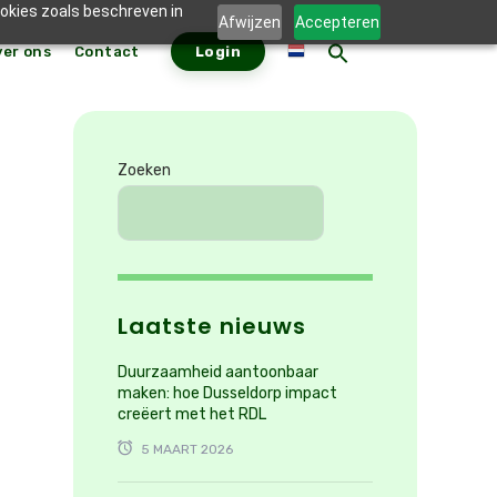
ookies zoals beschreven in
Afwijzen
Accepteren
ver ons
Contact
Login
ZOEKKNO
Zoek
naar:
Zoeken
Laatste nieuws
Duurzaamheid aantoonbaar
maken: hoe Dusseldorp impact
creëert met het RDL
5 MAART 2026