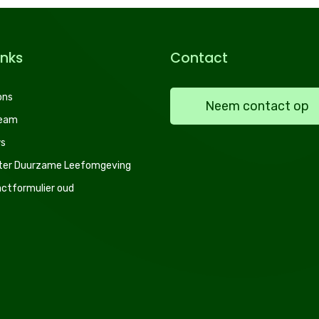
inks
Contact
ons
Neem contact op
team
s
ter Duurzame Leefomgeving
ctformulier oud