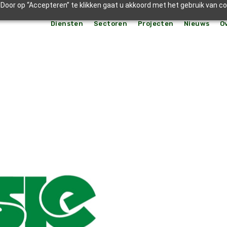
Door op “Accepteren” te klikken gaat u akkoord met het gebruik van c
Diensten
Sectoren
Projecten
Nieuws
O