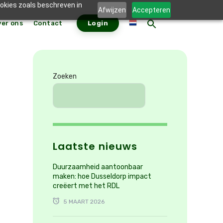
ookies zoals beschreven in
Afwijzen
Accepteren
ver ons
Contact
Login
ZOEKKNO
Zoek
naar:
Zoeken
Laatste nieuws
Duurzaamheid aantoonbaar
maken: hoe Dusseldorp impact
creëert met het RDL
5 MAART 2026