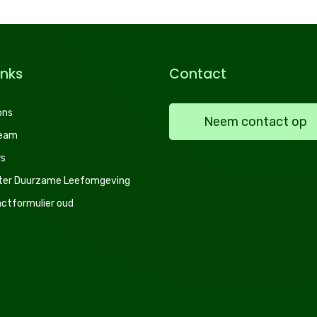
inks
Contact
ons
Neem contact op
team
s
ter Duurzame Leefomgeving
ctformulier oud