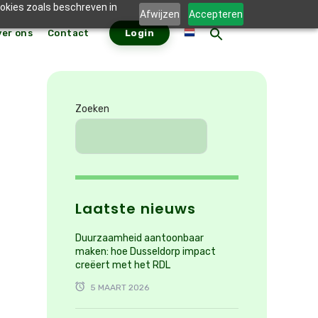
ookies zoals beschreven in
Afwijzen
Accepteren
ver ons
Contact
Login
ZOEKKNO
Zoek
naar:
Zoeken
Laatste nieuws
Duurzaamheid aantoonbaar
maken: hoe Dusseldorp impact
creëert met het RDL
5 MAART 2026