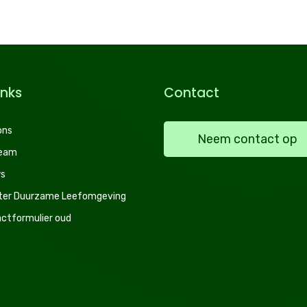
inks
Contact
ons
Neem contact op
team
s
ter Duurzame Leefomgeving
ctformulier oud