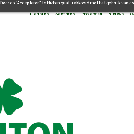
Door op “Accepteren” te klikken gaat u akkoord met het gebruik van c
Diensten
Sectoren
Projecten
Nieuws
O